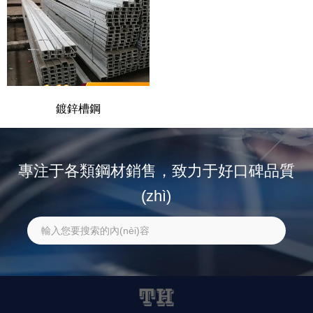
鍍鋅槽鋼
專注于各類鋼材銷售，致力于好口碑品質
(zhì)