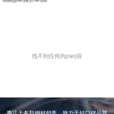
相關(guān)產(chǎn)品
找不到任何內(nèi)容
專注于各類鋼材銷售，致力于好口碑品質