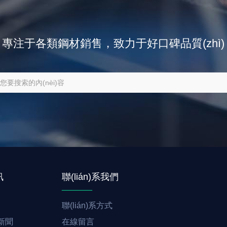
專注于各類鋼材銷售，致力于好口碑品質(zhì)
訊
聯(lián)系我們
______
聯(lián)系方式
)新聞
在線留言