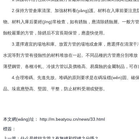
2.保持方管倉庫清潔、加強材料養(yǎng)護。材料在入庫前要注意防
物。材料入庫后要經(jīng)常檢查，如有銹蝕，應清除銹蝕層。一般方管
蝕較嚴重的方管，除銹后不宜長期保管，應盡快使用。
3.選擇適宜的場地和庫。放置方管的場地或倉庫，應選擇在清潔干凈、排
水泥等對方管有侵蝕性的材料堆放在一起。不同品種的方管應分別堆放，防止混
薄壁鋼管、各種冷軋、冷拔方管以及價格高、易腐蝕的金屬制品
4.合理堆碼、先進先放。堆碼的原則要求是在碼垛穩(wěn)固
品。垛底應墊高、堅固、平整，防止材料受潮或變形。
本文網(wǎng)址： http://m.beatyou.cn/news/33.html
標簽：
上一篇：
什么是鍍鋅方管？有無縫和焊縫之分嗎？